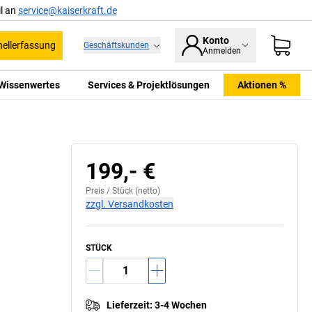
l an
service@kaiserkraft.de
Konto
ellerfassung
Geschäftskunden
Anmelden
Wissenwertes
Services & Projektlösungen
Aktionen %
199,- €
Preis /
Stück
(netto)
zzgl. Versandkosten
STÜCK
Lieferzeit
:
3-4 Wochen