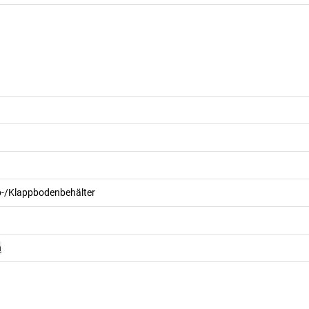
p-/Klappbodenbehälter
n