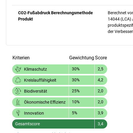
CO2-Fußabdruck Berechnungsmethode
Berechnet vo
Produkt
14044 (LCA) 
produktspezif
der Verbesser
Kriterien
Gewichtung
Score
30%
2,5
Klimaschutz
30%
4,2
Kreislauffähigkeit
25%
2,0
Biodiversität
10%
2,0
Ökonomische Effizienz
5%
3,9
Innovation
Gesamtscore
3,4