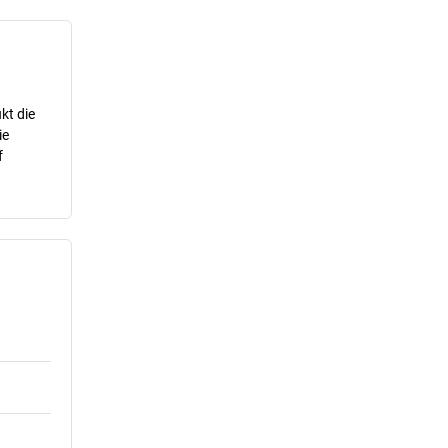
kt die
ie
f