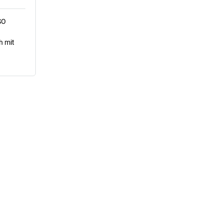
SO
h mit