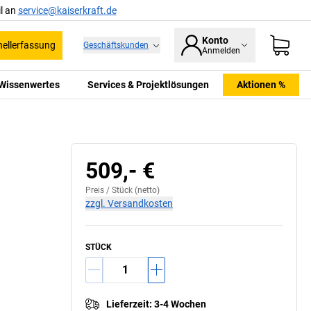
l an
service@kaiserkraft.de
Konto
ellerfassung
Geschäftskunden
Anmelden
Wissenwertes
Services & Projektlösungen
Aktionen %
509,- €
Preis /
Stück
(netto)
zzgl. Versandkosten
STÜCK
Lieferzeit
:
3-4 Wochen