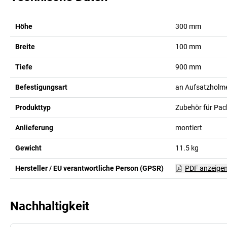
Höhe
300
mm
Breite
100
mm
Tiefe
900
mm
Befestigungsart
an Aufsatzholm
Produkttyp
Zubehör für Pac
Anlieferung
montiert
Gewicht
11.5
kg
Hersteller / EU verantwortliche Person (GPSR)
PDF anzeige
Nachhaltigkeit