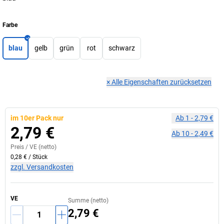
Farbe
blau
gelb
grün
rot
schwarz
×
Alle Eigenschaften zurücksetzen
im 10er Pack nur
Ab
1
-
2,79 €
2,79 €
Ab
10
-
2,49 €
Preis /
VE
(netto)
0,28 €
/
Stück
zzgl. Versandkosten
VE
Summe (netto)
2,79 €